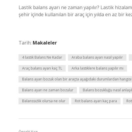
Lastik balans ayarı ne zaman yapılır? Lastik hizala
şehir içinde kullanılan bir araç için yılda en az bir ke
Tarih:
Makaleler
4 lastik Balans Ne Kadar
Araba balans ayarı nasıl yapılır
Araç balans ayarı kaç TL
Arka lastiklere balans yapılır mı
Balans ayarı bozuk olan bir araçta aşağıdaki durumlardan hangis
Balans ayarı ne zaman bozulur
Balans bozukluğu nasıl anlaşıl
Balanssızlık olursa ne olur
Rot balans ayarı kaç para
Rot
Önceki Yazı