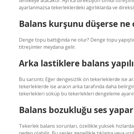
tehlikeye atacaktır. Ayrıca direksiyon simidi titreş
ayarlanmazsa tekerleklerdeki ağırlıklarda ve direks
Balans kurşunu düşerse ne 
Denge topu battığında ne olur? Denge topu yapıştır
titreşimler meydana gelir.
Arka lastiklere balans yapıl
Bu sarsıntı; Eğer dengesizlik ön tekerleklerde ise a
tekerleklerde ise aracın arka tarafında daha belirg
tekerlekleri söküp bu tekerlekleri dengeleme ayarını
Balans bozukluğu ses yapar
Tekerlek balans sorunları, özellikle yüksek hızlarda
neden olabilir. Bu sesler genellikle tıklama veya vızı