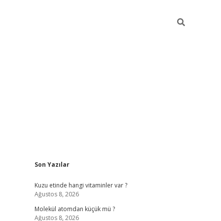
Sidebar
Son Yazılar
ilbet giriş yap
betexper
Kuzu etinde hangi vitaminler var ?
Ağustos 8, 2026
Molekül atomdan küçük mü ?
Ağustos 8, 2026