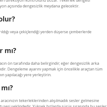
imleri direksiyon kontrolünü bozar. Tekerlek dengesi
iyon açısında dengesizlik meydana gelecektir.
olur?
ıldığı veya çekiçlendiği yerden düşerse çemberlerde
ır mı?
racın ön tarafında daha belirgindir; eğer dengesizlik arka
indir. Dengeleme ayarını yapmak için öncelikle araçtan tüm
n yapılacağı yere yerleştirin.
 mı?
 aracınızın tekerleklerinden alışılmadık sesler gelmesine
ltı sesi şeklindedir. Yüksek hızlarda sürüş sırasında bu sesler