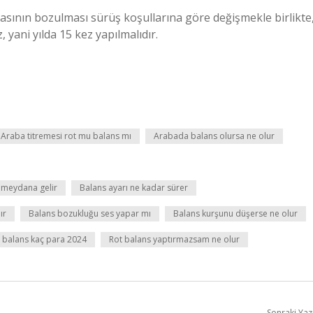
masının bozulması sürüş koşullarına göre değişmekle birlikte
z, yani yılda 15 kez yapılmalıdır.
Araba titremesi rot mu balans mı
Arabada balans olursa ne olur
i meydana gelir
Balans ayarı ne kadar sürer
ır
Balans bozukluğu ses yapar mı
Balans kurşunu düşerse ne olur
 balans kaç para 2024
Rot balans yaptırmazsam ne olur
Sonraki Yaz