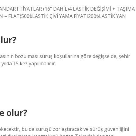
TANDART FİYATLAR (16” DAHİL)4 LASTİK DEĞİŞİMİ + TAŞIMA
UN – FLAT)500₺LASTİK ÇİVİ YAMA FİYATI200₺LASTİK YAN
lur?
masının bozulması sürüş koşullarına göre değişse de, şehir
i yılda 15 kez yapılmalıdır.
e olur?
ecektir, bu da sürüşü zorlaştıracak ve sürüş güvenliğini