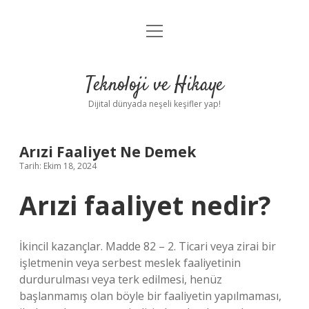
menüyü
Anasayfa
aç
Gizlilik Politikası
Teknoloji ve Hikaye
Yasal Uyarı
Dijital dünyada neşeli keşifler yap!
Hakkımızda
Arızi Faaliyet Ne Demek
Tarih: Ekim 18, 2024
Arızi faaliyet nedir?
İkincil kazançlar. Madde 82 – 2. Ticari veya zirai bir
işletmenin veya serbest meslek faaliyetinin
durdurulması veya terk edilmesi, henüz
başlanmamış olan böyle bir faaliyetin yapılmaması,