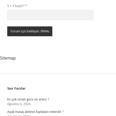
5 + 3 kaçtır?
*
Sitemap
Sidebar
Son Yazılar
En çok cinsel gücü ne artırır ?
Ağustos 6, 2026
Ayak masaj aletinin faydaları nelerdir ?