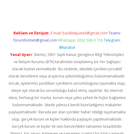
 yap
betexper bahis
Reklam ve İletişim:
E-mail:
backlinkpaneli@gmail.com
Teams:
forumhizmeti@gmail.com
Whatsapp: 0262 606 0 726
Telegram:
@karabul
Yasal Uyarı:
Sitemiz, 5651 Sayılı Kanun gereğince Bilgi Teknolojileri
ve İletişim Kurumu (BTK) tarafından onaylanmış bir Yer Sağlayıcı
olarak hizmet vermektedir. Bu nedenle, sitedeki içerikleri proaktif
olarak denetleme veya araştırma yükümlülüğümüz bulunmamaktadır.
Ancak, üyelerimiz yazdıkları içeriklerin sorumluluğunu taşımakta olup,
siteye üye olarak bu sorumluluğu kabul etmiş sayılırlar. Bu internet
sitesi, herhangi bir marka, kurum veya şahıs şirketi ile hiçbir bağlantısı
bulunmamaktadır. Sitede yalnızca kendi hazırladığımız makaleler
paylaşılmaktadır. Burada yer alan içerikler haber niteliği taşımamakta
olup, gerçek kurum ve kişiler hakkında paylaşım yapılmamaktadır.
Gerçek kurum ve kişiler ile isim benzerlikleri tamamen tesadüfidir.
Sitemiz, kar amacı gütmeyen ve tamamen ücretsiz bir bilgi paylaşım