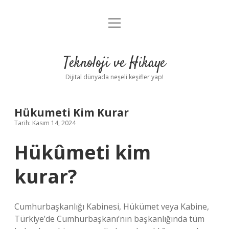
menüyü
Anasayfa
aç
Gizlilik Politikası
Teknoloji ve Hikaye
Yasal Uyarı
Dijital dünyada neşeli keşifler yap!
Hakkımızda
Hükumeti Kim Kurar
Tarih: Kasım 14, 2024
Hükûmeti kim
kurar?
Cumhurbaşkanlığı Kabinesi, Hükümet veya Kabine,
Türkiye’de Cumhurbaşkanı’nın başkanlığında tüm