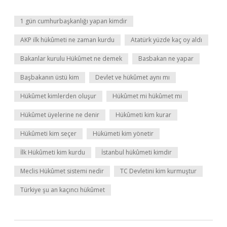
1 gün cumhurbaşkanlığı yapan kimdir
AKP ilk hükûmeti ne zaman kurdu
Atatürk yüzde kaç oy aldı
Bakanlar kurulu Hükûmet ne demek
Basbakan ne yapar
Başbakanın üstü kim
Devlet ve hükûmet aynı mı
Hükûmet kimlerden oluşur
Hükûmet mi hükûmet mi
Hükûmet üyelerine ne denir
Hükûmeti kim kurar
Hükûmeti kim seçer
Hükümeti kim yönetir
İlk Hükûmeti kim kurdu
İstanbul hükûmeti kimdir
Meclis Hükûmet sistemi nedir
TC Devletini kim kurmuştur
Türkiye şu an kaçıncı hükûmet