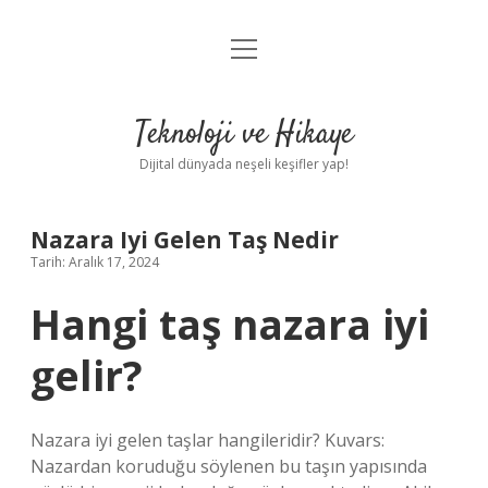
menüyü
Anasayfa
aç
Gizlilik Politikası
Teknoloji ve Hikaye
Yasal Uyarı
Dijital dünyada neşeli keşifler yap!
Hakkımızda
Nazara Iyi Gelen Taş Nedir
Tarih: Aralık 17, 2024
Hangi taş nazara iyi
gelir?
Nazara iyi gelen taşlar hangileridir? Kuvars:
Nazardan koruduğu söylenen bu taşın yapısında