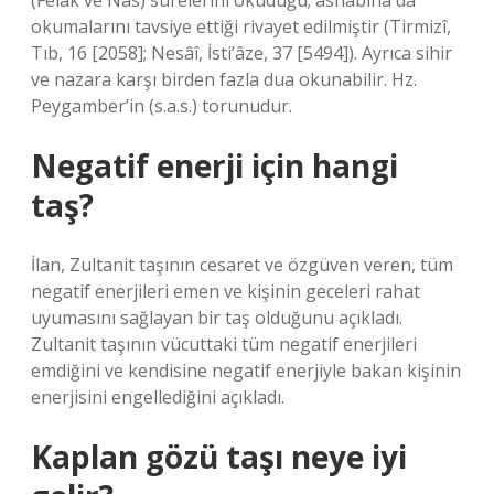
(Felak ve Nâs) surelerini okuduğu; ashabına da
okumalarını tavsiye ettiği rivayet edilmiştir (Tirmizî,
Tıb, 16 [2058]; Nesâî, İsti’âze, 37 [5494]). Ayrıca sihir
ve nazara karşı birden fazla dua okunabilir. Hz.
Peygamber’in (s.a.s.) torunudur.
Negatif enerji için hangi
taş?
İlan, Zultanit taşının cesaret ve özgüven veren, tüm
negatif enerjileri emen ve kişinin geceleri rahat
uyumasını sağlayan bir taş olduğunu açıkladı.
Zultanit taşının vücuttaki tüm negatif enerjileri
emdiğini ve kendisine negatif enerjiyle bakan kişinin
enerjisini engellediğini açıkladı.
Kaplan gözü taşı neye iyi