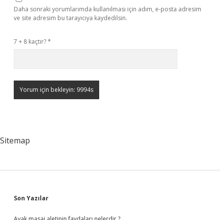
Daha sonraki yorumlarımda kullanılması için adım, e-posta adresim
ve site adresim bu tarayıcıya kaydedilsin.
7 + 8 kaçtır?
*
Sitemap
Sidebar
Son Yazılar
Ayak masaj aletinin faydaları nelerdir ?