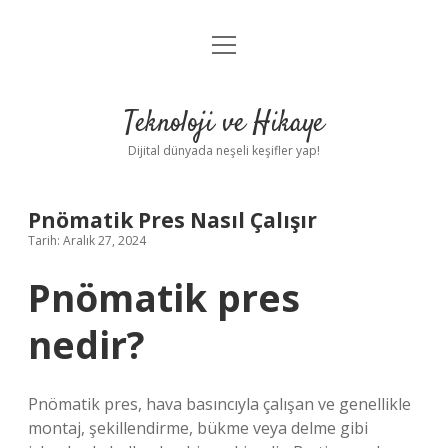
menüyü
Anasayfa
aç
Gizlilik Politikası
Teknoloji ve Hikaye
Yasal Uyarı
Dijital dünyada neşeli keşifler yap!
Hakkımızda
Pnömatik Pres Nasıl Çalışır
Tarih: Aralık 27, 2024
Pnömatik pres
nedir?
Pnömatik pres, hava basıncıyla çalışan ve genellikle
montaj, şekillendirme, bükme veya delme gibi