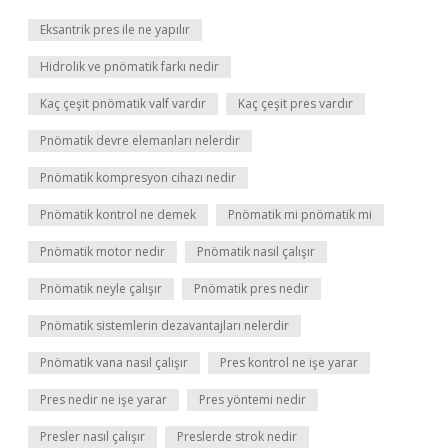
Eksantrik pres ile ne yapılır
Hidrolik ve pnömatik farkı nedir
Kaç çeşit pnömatik valf vardır
Kaç çeşit pres vardır
Pnömatik devre elemanları nelerdir
Pnömatik kompresyon cihazı nedir
Pnömatik kontrol ne demek
Pnömatik mi pnömatik mi
Pnömatik motor nedir
Pnömatik nasıl çalışır
Pnömatik neyle çalışır
Pnömatik pres nedir
Pnömatik sistemlerin dezavantajları nelerdir
Pnömatik vana nasıl çalışır
Pres kontrol ne işe yarar
Pres nedir ne işe yarar
Pres yöntemi nedir
Presler nasıl çalışır
Preslerde strok nedir